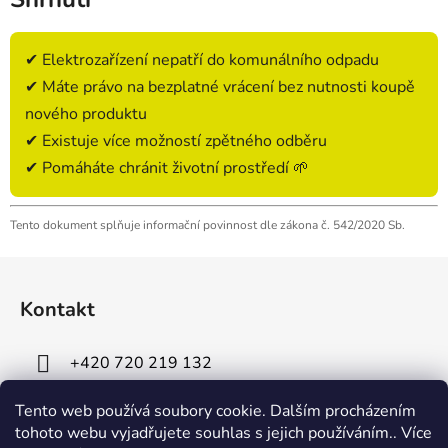
✔ Elektrozařízení nepatří do komunálního odpadu
✔ Máte právo na bezplatné vrácení bez nutnosti koupě
nového produktu
✔ Existuje více možností zpětného odběru
✔ Pomáháte chránit životní prostředí 🌱
Tento dokument splňuje informační povinnost dle zákona č. 542/2020 Sb.
Z
á
Kontakt
p
a
+420 720 219 132
t
í
Tento web používá soubory cookie. Dalším procházením
tohoto webu vyjadřujete souhlas s jejich používáním.. Více