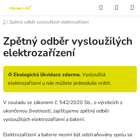
Přejít
Hledat
NÁKUP
na
KOŠÍK
obsah
Domů
/
Zpětný odběr vysloužilých elektrozařízení
Zpětný odběr vysloužilých
elektrozařízení
♻️
Ekologická likvidace zdarma.
Vysloužilá
elektrozařízení u nás můžete jednoduše vrátit.
V souladu se zákonem č. 542/2020 Sb., o výrobcích s
ukončenou životností, zajišťujeme zpětný odběr
vysloužilých elektrozařízení a baterií.
Elektrozařízení a baterie nesmí být odstraňovány spolu se