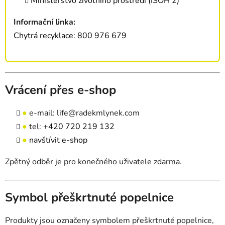
Ministerstvo životního prostředí (ISOH 2)
Informační linka:
Chytrá recyklace: 800 976 679
Vrácení přes e-shop
●
e-mail:
life@radekmlynek.com
●
tel:
+420 720 219 132
●
navštívit e-shop
Zpětný odběr je pro konečného uživatele zdarma.
Symbol přeškrtnuté popelnice
Produkty jsou označeny symbolem přeškrtnuté popelnice,