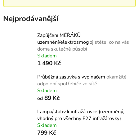
Nejprodávanější
Zapůjčení MĚŘÁKŮ
uzemnění/elektrosmog
zjistěte, co na vás
doma skutečně působí
Skladem
1 490 Kč
Průběžná zásuvka s vypínačem
okamžité
odpojení spotřebiče ze sítě
Skladem
89 Kč
od
Lampa/stativ k infražárovce (uzemněný,
vhodný pro všechny E27 infražárovky)
Skladem
799 Kč