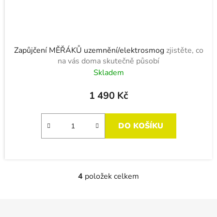
Zapůjčení MĚŘÁKŮ uzemnění/elektrosmog
zjistěte, co
na vás doma skutečně působí
Skladem
1 490 Kč
DO KOŠÍKU
4
položek celkem
O
v
l
Z
á