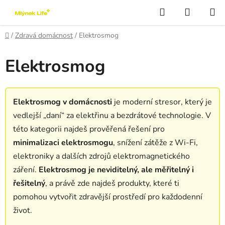
Přejít
Hledat
NÁKUP
na
KOŠÍK
obsah
Domů
/
Zdravá domácnost
/
Elektrosmog
Elektrosmog
Elektrosmog v domácnosti
je moderní stresor, který je
vedlejší „daní“ za elektřinu a bezdrátové technologie. V
této kategorii najdeš prověřená řešení pro
minimalizaci elektrosmogu
, snížení zátěže z Wi-Fi,
elektroniky a dalších zdrojů elektromagnetického
záření.
Elektrosmog je neviditelný, ale měřitelný i
řešitelný
, a právě zde najdeš produkty, které ti
pomohou vytvořit zdravější prostředí pro každodenní
život.