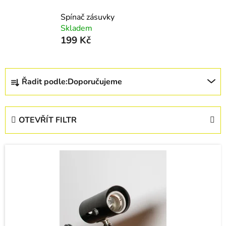
Spínač zásuvky
Skladem
199 Kč
Ř
Řadit podle:
Doporučujeme
a
z
e
OTEVŘÍT FILTR
n
í
V
p
ý
r
p
o
i
d
s
u
p
k