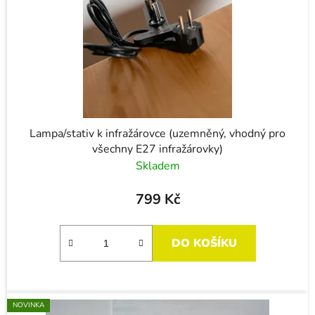
r
t
o
ů
d
u
k
t
ů
Lampa/stativ k infražárovce (uzemněný, vhodný pro
všechny E27 infražárovky)
Skladem
799 Kč
DO KOŠÍKU
NOVINKA