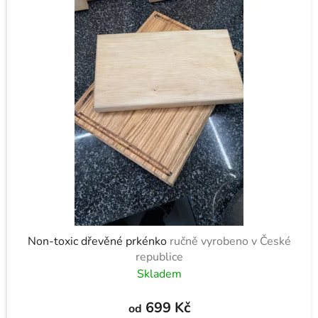
V
p
ý
r
p
o
i
d
s
u
p
k
r
t
o
ů
d
u
k
t
ů
Non-toxic dřevěné prkénko
ručně vyrobeno v České
republice
Skladem
699 Kč
od