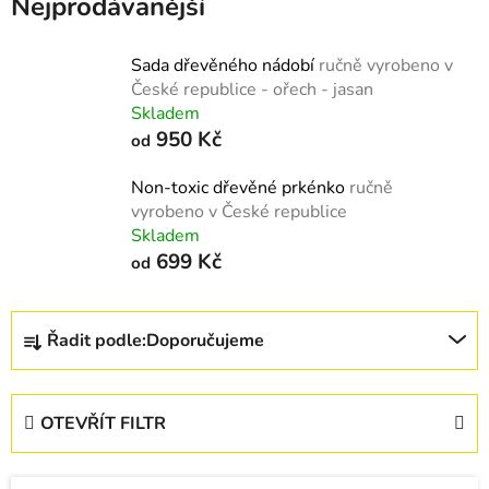
Nejprodávanější
Sada dřevěného nádobí
ručně vyrobeno v
České republice - ořech - jasan
Skladem
950 Kč
od
Non-toxic dřevěné prkénko
ručně
vyrobeno v České republice
Skladem
699 Kč
od
Ř
Řadit podle:
Doporučujeme
a
z
e
OTEVŘÍT FILTR
n
í