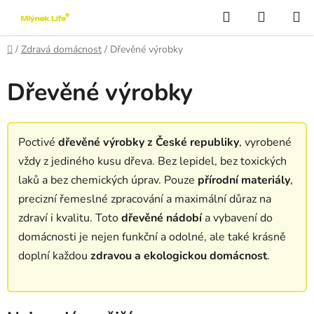
Přejít
Hledat
NÁKUP
na
KOŠÍK
obsah
Domů
/
Zdravá domácnost
/
Dřevěné výrobky
Dřevěné výrobky
Poctivé
dřevěné výrobky z České republiky
, vyrobené
vždy z jediného kusu dřeva. Bez lepidel, bez toxických
laků a bez chemických úprav. Pouze
přírodní materiály
,
precizní řemeslné zpracování a maximální důraz na
zdraví i kvalitu. Toto
dřevěné nádobí
a vybavení do
domácnosti je nejen funkční a odolné, ale také krásně
doplní každou
zdravou a ekologickou domácnost
.