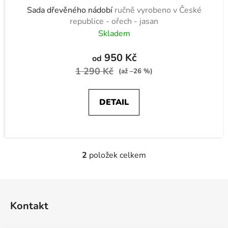
Sada dřevěného nádobí
ručně vyrobeno v České
republice - ořech - jasan
Skladem
950 Kč
od
1 290 Kč
(až –26 %)
DETAIL
2
položek celkem
O
v
l
Z
á
á
d
Kontakt
p
a
a
c